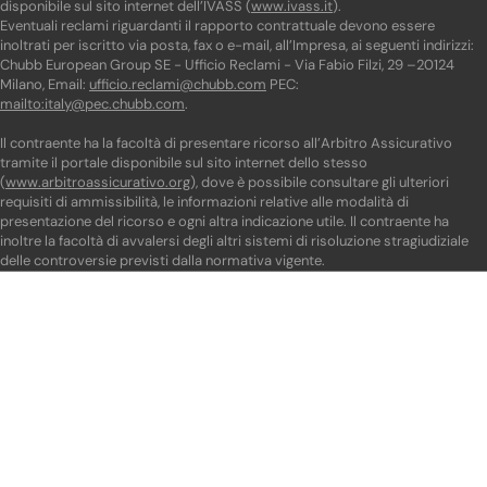
disponibile sul sito internet dell’IVASS (
www.ivass.it
).
Eventuali reclami riguardanti il rapporto contrattuale devono essere
inoltrati per iscritto via posta, fax o e-mail, all’Impresa, ai seguenti indirizzi:
Chubb European Group SE - Ufficio Reclami - Via Fabio Filzi, 29 –20124
Milano, Email:
ufficio.reclami@chubb.com
PEC:
mailto:italy@pec.chubb.com
.
Il contraente ha la facoltà di presentare ricorso all’Arbitro Assicurativo
tramite il portale disponibile sul sito internet dello stesso
(
www.arbitroassicurativo.org
), dove è possibile consultare gli ulteriori
requisiti di ammissibilità, le informazioni relative alle modalità di
presentazione del ricorso e ogni altra indicazione utile. Il contraente ha
inoltre la facoltà di avvalersi degli altri sistemi di risoluzione stragiudiziale
delle controversie previsti dalla normativa vigente.