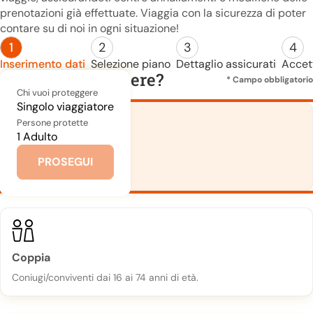
prenotazioni già effettuate. Viaggia con la sicurezza di poter
contare su di noi in ogni situazione!
Inserimento dati
Selezione piano
Dettaglio assicurati
Accett
Chi vuoi proteggere?
* Campo obbligatorio
Chi vuoi proteggere
Singolo viaggiatore
Persone protette
1 Adulto
Singolo viaggiatore
PROSEGUI
Dai 16 ai 74 anni.
Coppia
Coniugi/conviventi dai 16 ai 74 anni di età.