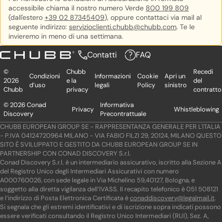
accessibile chiama il nostro numero Verde
800 199 809
(dall'estero
+39 02 87345409
), oppure contattaci via mail al
seguente indirizzo:
servizioclienti.chubb@chubb.com
. Te le
invieremo in meno di una settimana.
Contatti
FAQ
©
Chubb
Recedi
Condizioni
Informazioni
Cookie
Apri un
2026
e la
del
d’uso
legali
Policy
sinistro
Chubb
privacy
contratto
© 2026 Conad
Informativa
Privacy
Whistleblowing
Discovery
Precontrattuale
CHUBB EUROPEAN GROUP SE - RAPPRESENTANZA GENERALE PER L'ITALIA
- P.IVA 04124720964 MILANO - VIA FABIO FILZI 29, 20124, MILANO QUESTO
SITO È SVILUPPATO E GESTITO DA CHUBB EUROPEAN GROUP SE IN
PARTNERSHIP CON CONAD DISCOVERY S.r.l.
Conad Discovery S.r.l. è un intermediario assicurativo, iscritto alla Sezione A
del Registro Unico degli Intermediari Assicurativi con numero
A000760026, con sede legale in Via Michelino 59,40127, Bologna, e
soggetto alla diretta vigilanza dell’IVASS. Il recapito telefonico è 051 508121
e l’indirizzo di Posta Elettronica Certificata è
conaddiscovery@legalmail.it
.
Si segnala che gli estremi identificativi e di iscrizione sopra indicati possono
essere verificati consultando il Registro Unico Intermediari (RUI), Sez. A,