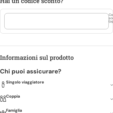
Hai un codice sconto?
Co
sc
(o
Informazioni sul prodotto
Chi puoi assicurare?
Singolo viaggiatore
Coppia
Famiglia