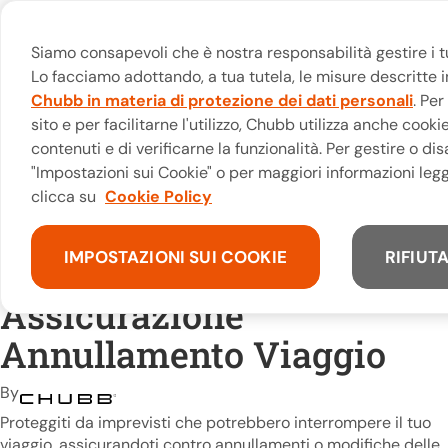
Salta al contenuto
/
/
Inizio
Viaggi
Assicurazione Annullamento Viaggio
Le mie assicurazioni
Contatti
Siamo consapevoli che è nostra responsabilità gestire i t
Lo facciamo adottando, a tua tutela, le misure descritte i
Acquista le Assicurazioni Casa e Infortuni anc
Chubb in materia di protezione dei dati personali
. Per
sito e per facilitarne l'utilizzo, Chubb utilizza anche coo
contenuti e di verificarne la funzionalità. Per gestire o di
"Impostazioni sui Cookie" o per maggiori informazioni legg
clicca su
Cookie Policy
IMPOSTAZIONI SUI COOKIE
RIFIUTA
Assicurazione
Annullamento Viaggio
By
Proteggiti da imprevisti che potrebbero interrompere il tuo
viaggio, assicurandoti contro annullamenti o modifiche delle