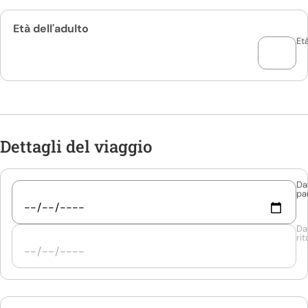
Età dell'adulto
Et
Dettagli del viaggio
Da
pa
Da
ri